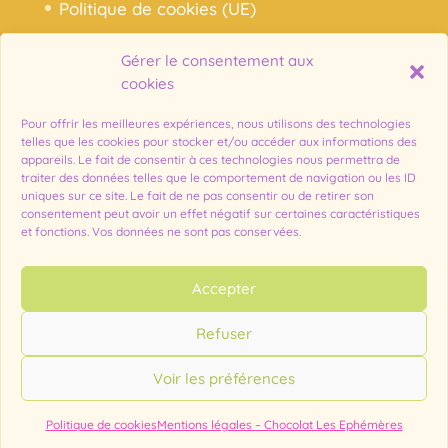
Politique de cookies (UE)
Gérer le consentement aux
Notre histoire, nos chocolats
cookies
Ma commande
Pour offrir les meilleures expériences, nous utilisons des technologies
Mon compte
telles que les cookies pour stocker et/ou accéder aux informations des
appareils. Le fait de consentir à ces technologies nous permettra de
Mentions légales – Chocolat Les
traiter des données telles que le comportement de navigation ou les ID
uniques sur ce site. Le fait de ne pas consentir ou de retirer son
Ephémères
consentement peut avoir un effet négatif sur certaines caractéristiques
et fonctions. Vos données ne sont pas conservées.
Accepter
Refuser
Voir les préférences
© 2008-2024 LES ÉPHÉMÈRES® Lausanne Suisse. Marque alimentaire
déposée. Tous droits réservés.
Politique de cookies
Mentions légales – Chocolat Les Ephémères