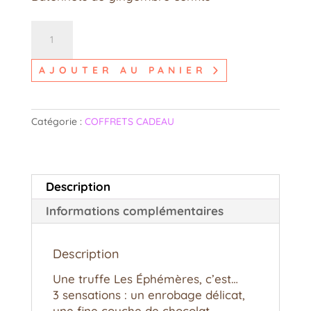
quantité
de
BOÎTE
AJOUTER AU PANIER
GOURMANDE
::
150
Catégorie :
COFFRETS CADEAU
gr
::
chocolats
Safran
Description
&
Génépi
Informations complémentaires
Description
Une truffe Les Éphémères, c’est…
3 sensations : un enrobage délicat,
une fine couche de chocolat