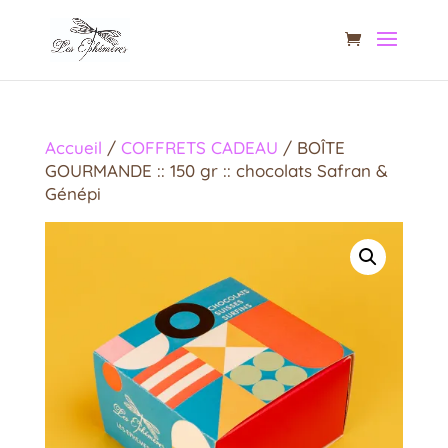
Accueil
/
COFFRETS CADEAU
/ BOÎTE
GOURMANDE :: 150 gr :: chocolats Safran &
Génépi