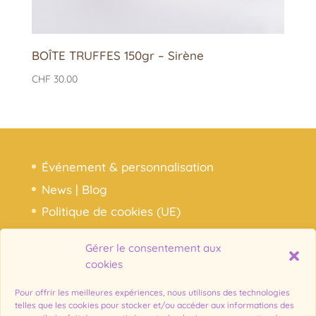
BOÎTE TRUFFES 150gr – Sirène
CHF
30.00
Événement & personnalisation
News | Blog
Politique de cookies (UE)
Gérer le consentement aux
Notre histoire, nos chocolats
cookies
Ma commande
Pour offrir les meilleures expériences, nous utilisons des technologies
Mon compte
telles que les cookies pour stocker et/ou accéder aux informations des