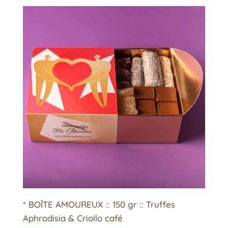
* BOÎTE AMOUREUX :: 150 gr :: Truffes
Aphrodisia & Criollo café