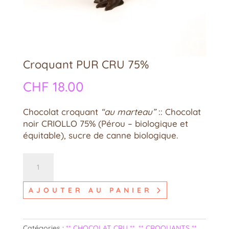
Croquant PUR CRU 75%
CHF
18.00
B
Chocolat croquant
“au marteau”
:: Chocolat
noir CRIOLLO 75% (Pérou – biologique et
équitable), sucre de canne biologique.
quantité
de
Croquant
AJOUTER AU PANIER
PUR
CRU
75%
Catégories :
** CHOCOLAT CRU **
,
** CROQUANTS **